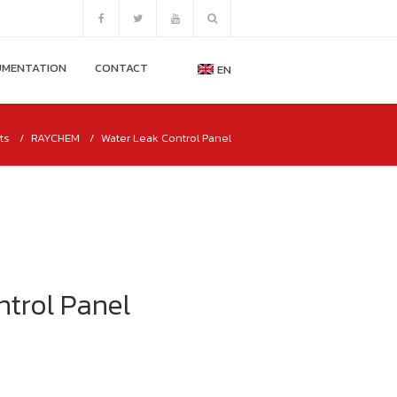
MENTATION
CONTACT
EN
ts
RAYCHEM
Water Leak Control Panel
WATER LEAK CONTROL PANEL
trol Panel