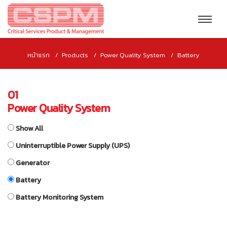
หน้าแรก
Products
Power Quality System
Battery
01
Power Quality System
Show All
Uninterruptible Power Supply (UPS)
Generator
Battery
Battery Monitoring System