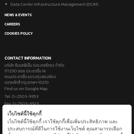
Data Center Infrastructure Management (DCIM)
NEWS & EVENTS
CAREERS
COOKIES POLICY
CONTACT INFORMATION
บริษัท ซีเอสพีเอ็ม (ประเทศไทย) จำกัด
17/290 ซอย ประชาชื่น 14
ถนนประชาชื่น แขวงทุ่งสองห้อง
เขตหลักสี่ กรุงเทพฯ 10210
Find us on Google Map
Tel: 0-2503-9953
Fax: 0-2503-9923
Email: info@cspm.co.th
เว็บไซต์นี้ใช้คุกกี้
เว็บไซต์นี้ใช้คุกกี้ เราใช้คุกกี้เพื่อเพิ่มประสิทธิภาพ และ
FOLLOW US
ประสบการณ์ที่ดีในการใช้งานเว็บไซต์ คุณสามารถเลือก