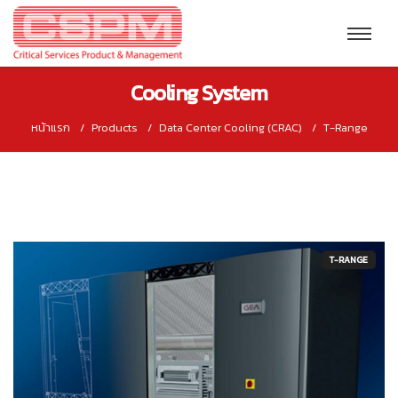
Cooling System
หน้าแรก
Products
Data Center Cooling (CRAC)
T-Range
T-RANGE