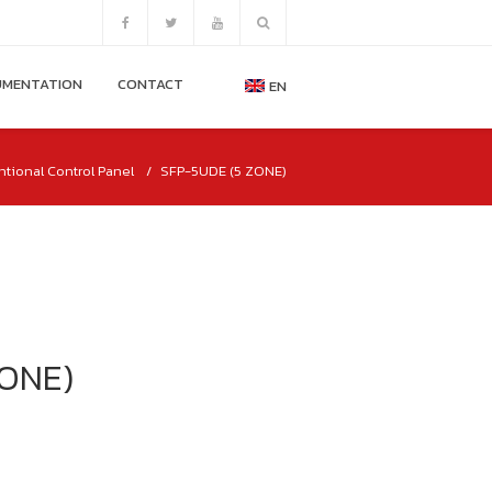
MENTATION
CONTACT
EN
tional Control Panel
SFP-5UDE (5 ZONE)
ZONE)