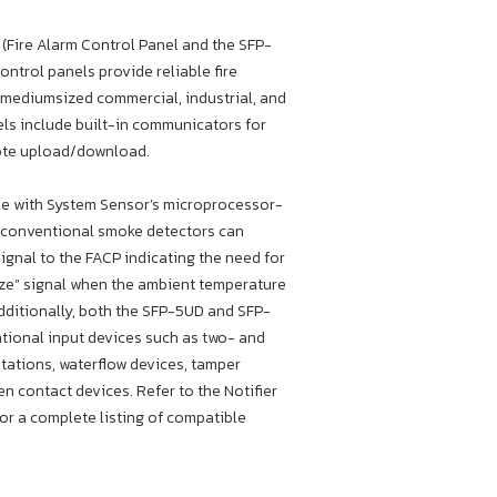
(Fire Alarm Control Panel and the SFP-
ntrol panels provide reliable fire
o mediumsized commercial, industrial, and
els include built-in communicators for
mote upload/download.
le with System Sensor’s microprocessor-
e conventional smoke detectors can
ignal to the FACP indicating the need for
eze” signal when the ambient temperature
Additionally, both the SFP-5UD and SFP-
tional input devices such as two- and
stations, waterflow devices, tamper
n contact devices. Refer to the Notifier
r a complete listing of compatible