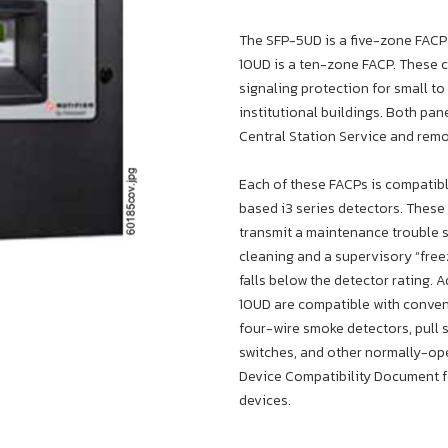
The SFP-5UD is a five-zone FACP 
10UD is a ten-zone FACP. These co
signaling protection for small t
institutional buildings. Both pan
Central Station Service and re
Each of these FACPs is compatib
based i3 series detectors. Thes
transmit a maintenance trouble s
cleaning and a supervisory “fre
falls below the detector rating. 
10UD are compatible with conven
four-wire smoke detectors, pull 
switches, and other normally-ope
Device Compatibility Document fo
devices.