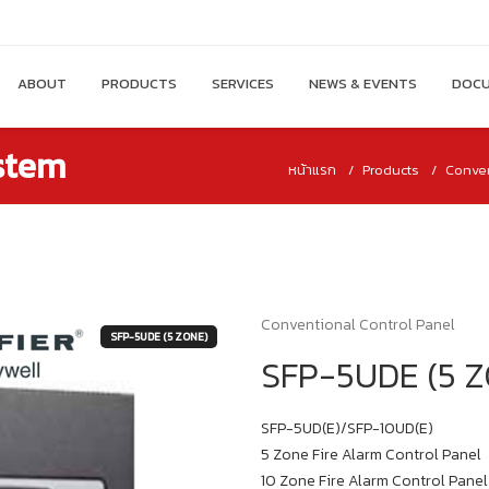
ABOUT
PRODUCTS
SERVICES
NEWS & EVENTS
DOCU
ystem
หน้าแรก
Products
Conven
Conventional Control Panel
SFP-5UDE (5 ZONE)
SFP-5UDE (5 
SFP-5UD(E)/SFP-10UD(E)
5 Zone Fire Alarm Control Panel
10 Zone Fire Alarm Control Panel