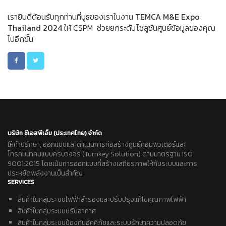
เรายินดีต้อนรับทุกท่านที่บูธของเราในงาน
TEMCA M&E Expo
Thailand 2024
ให้ CSPM ช่วยยกระดับโซลูชันศูนย์ข้อมูลของคุณ
ไปอีกขั้น
บริษัท ซีเอสพีเอ็ม (ประเทศไทย) จำกัด
ให้คำปรึกษา, ออกแบบและดำเนินการก่อสร้างศูนย์คอมพิวเตอร์และ
โทรคมนาคมแบบครบวงจร (Turnkey Solution) ตามมาตรฐาน ISO
9001:2015 โดยเน้นการออกแบบที่สร้างเสถียรภาพให้กับระบบและการ
ประหยัดพลังงานเป็นสำคัญ
SERVICES
สินค้าในกลุ่มระบบไฟฟ้าสำรองและปรับปรุงแก้ไขคุณภาพไฟฟ้า
สินค้าในกลุ่มระบบปรับอากาศ
สินค้าในกลุ่มระบบป้องกันอัคคีภัยและระบบรักษาความปลอดภัย