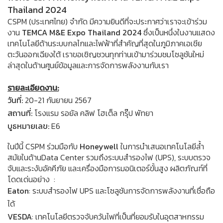
Thailand 2024
CSPM (ประเทศไทย) จำกัด มีความยินดีที่จะประกาศว่าเราจะเข้าร่วม
งาน
TEMCA M&E Expo Thailand 2024
ซึ่งเป็นหนึ่งในงานแสดง
เทคโนโลยีด้านระบบกลไกและไฟฟ้าที่สำคัญที่สุดในภูมิภาคเอเชีย
ตะวันออกเฉียงใต้ เราขอเชิญชวนทุกท่านเข้ามาร่วมชมโซลูชันใหม่
ล่าสุดในด้านศูนย์ข้อมูลและการจัดการพลังงานกับเรา
รายละเอียดงาน:
วันที่:
20-21 กันยายน 2567
สถานที่:
โรงแรม รอยัล คลิฟ โฮเต็ล กรุ๊ป พัทยา
บูธหมายเลข:
E6
ในปีนี้ CSPM ร่วมมือกับ
Honeywell
ในการนำเสนอเทคโนโลยีล้ำ
สมัยในด้านData Center รวมถึงระบบสำรองไฟ (UPS), ระบบตรวจ
จับและระงับอัคคีภัย และเครื่องมือการมอนิเตอร์ขั้นสูง ผลิตภัณฑ์ที่
โดดเด่นอย่าง :
Eaton
: ระบบสำรองไฟ UPS และโซลูชันการจัดการพลังงานที่เชื่อถือ
ได้
VESDA
: เทคโนโลยีตรวจจับควันไฟที่เป็นที่ยอมรับในอุตสาหกรรม