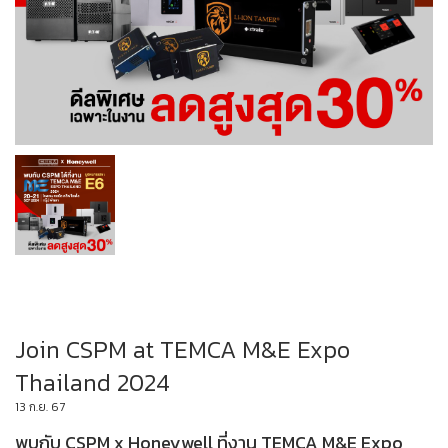
Join CSPM at TEMCA M&E Expo
Thailand 2024
13 ก.ย. 67
พบกับ CSPM x Honeywell ที่งาน TEMCA M&E Expo