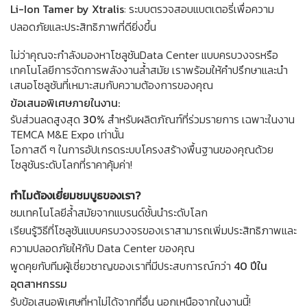
Li-Ion Tamer by Xtralis
: ระบบตรวจสอบแบตเตอรี่เพื่อความ
ปลอดภัยและประสิทธิภาพที่ดียิ่งขึ้น
ไม่ว่าคุณจะกำลังมองหาโซลูชันData Center แบบครบวงจรหรือ
เทคโนโลยีการจัดการพลังงานล้ำสมัย เราพร้อมให้คำปรึกษาและนำ
เสนอโซลูชันที่เหมาะสมกับความต้องการของคุณ
ข้อเสนอพิเศษภายในงาน:
รับส่วนลดสูงสุด
30%
สำหรับผลิตภัณฑ์ที่ร่วมรายการ เฉพาะในงาน
TEMCA M&E Expo เท่านั้น
โอกาสดี ๆ ในการอัปเกรดระบบโครงสร้างพื้นฐานของคุณด้วย
โซลูชันระดับโลกที่ราคาคุ้มค่า!
ทำไมต้องเยี่ยมชมบูธของเรา?
ชมเทคโนโลยีล้ำสมัยจากแบรนด์ชั้นนำระดับโลก
เรียนรู้วิธีที่โซลูชันแบบครบวงจรของเราสามารถเพิ่มประสิทธิภาพและ
ความปลอดภัยให้กับ Data Center ของคุณ
พูดคุยกับทีมผู้เชี่ยวชาญของเราที่มีประสบการณ์กว่า
40 ปีใน
อุตสาหกรรม
รับข้อเสนอพิเศษที่หาไม่ได้จากที่อื่น นอกเหนือจากในงานนี้!